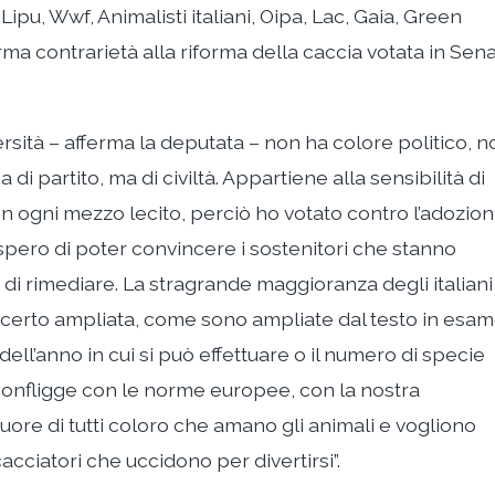
Lipu, Wwf, Animalisti italiani, Oipa, Lac, Gaia, Green
ma contrarietà alla riforma della caccia votata in Sen
ersità – afferma la deputata – non ha colore politico, n
a di partito, ma di civiltà. Appartiene alla sensibilità di
on ogni mezzo lecito, perciò ho votato contro l’adozio
spero di poter convincere i sostenitori che stanno
 di rimediare. La stragrande maggioranza degli italiani
n certo ampliata, come sono ampliate dal testo in esa
 dell’anno in cui si può effettuare o il numero di specie
confligge con le norme europee, con la nostra
uore di tutti coloro che amano gli animali e vogliono
cacciatori che uccidono per divertirsi”.