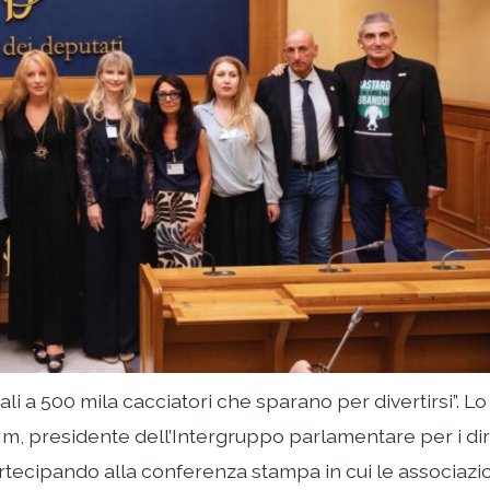
ali a 500 mila cacciatori che sparano per divertirsi”. Lo
 Nm, presidente dell’Intergruppo parlamentare per i diri
artecipando alla conferenza stampa in cui le associazi