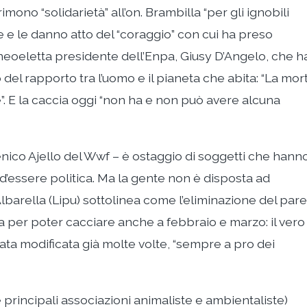
mono “solidarietà” all’on. Brambilla “per gli ignobili
e e le danno atto del “coraggio” con cui ha preso
neoeletta presidente dell’Enpa, Giusy D’Angelo, che h
 del rapporto tra l’uomo e il pianeta che abita: “La mor
”. E la caccia oggi “non ha e non può avere alcuna
ico Ajello del Wwf – è ostaggio di soggetti che hann
on d’essere politica. Ma la gente non è disposta ad
lbarella (Lipu) sottolinea come l’eliminazione del par
lta per poter cacciare anche a febbraio e marzo: il vero
stata modificata già molte volte, “sempre a pro dei
e principali associazioni animaliste e ambientaliste)