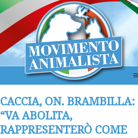
CACCIA, ON. BRAMBILLA:
“VA ABOLITA,
RAPPRESENTERÒ COME