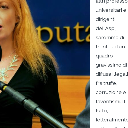
altri professo
universitari e
dirigenti
dell’Asp,
saremmo di
fronte ad un
quadro
gravissimo di
diffusa illegali
fra truffe,
corruzione e
favoritismi. Il
tutto,
letteralmente