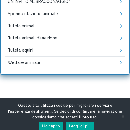
UN INVITO AL BRACCONAGGIO”
Sperimentazione animale
Tutela animali
Tutela animali d’affezione
Tutela equini
Welfare animale
Questo sito utilizza i cookie per migliorare i servizi e
l'esperienza degli utenti. Se decidi di continuare la navigazione
Movimento Animalista, Milano - 2024 © Michela
consideriamo che accetti il loro uso.
Vittoria Brambilla – P.IVA: 01783780164
Ho capito
Leggi di più