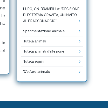
à e
ane
LUPO, ON. BRAMBILLA: “DECISIONE
 le
DI ESTREMA GRAVITÀ, UN INVITO
AL BRACCONAGGIO”
ché
Sperimentazione animale
Tutela animali
lla
del
Tutela animali d’affezione
Tutela equini
Welfare animale