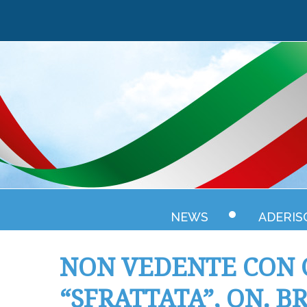
NEWS
ADERIS
NON VEDENTE CON 
“SFRATTATA”, ON. 