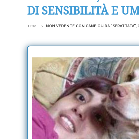
DI SENSIBILITÀ E U
HOME
>
NON VEDENTE CON CANE GUIDA “SFRATTATA”, O