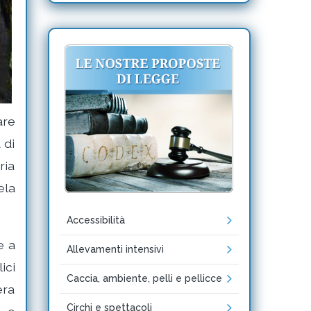
are
 di
ria
ela
Accessibilità
e a
Allevamenti intensivi
ici
Caccia, ambiente, pelli e pellicce
era
Circhi e spettacoli