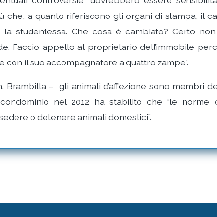
ventuali controversie, dovrebbero essere sensibilit
ù che, a quanto riferiscono gli organi di stampa, il c
 la studentessa. Che cosa è cambiato? Certo non
e. Faccio appello al proprietario dell’immobile per
re con il suo accompagnatore a quattro zampe”.
on. Brambilla – gli animali d’affezione sono membri de
 condominio nel 2012 ha stabilito che “le norme 
edere o detenere animali domestici”.